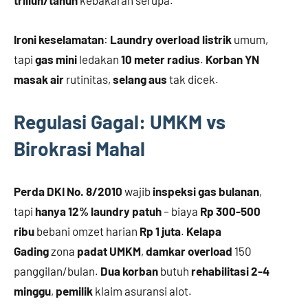
triliun/tahun
kebakaran serupa.
Ironi keselamatan
:
Laundry overload listrik
umum,
tapi
gas mini
ledakan
10 meter radius
.
Korban YN
masak air
rutinitas,
selang aus
tak dicek.
Regulasi Gagal: UMKM vs
Birokrasi Mahal
Perda DKI No. 8/2010
wajib
inspeksi gas bulanan
,
tapi
hanya 12% laundry patuh
– biaya
Rp 300-500
ribu
bebani omzet harian
Rp 1 juta
.
Kelapa
Gading
zona
padat UMKM
,
damkar overload
150
panggilan/bulan.
Dua korban
butuh
rehabilitasi 2-4
minggu
,
pemilik
klaim asuransi alot.