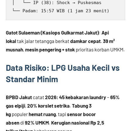
│   └── IP (38): Shock → Puskesmas

Gatot Sulaeman (Kasiops Gulkarmat Jakut)
:
Api
lokal
tak jalar tetangga berkat
damkar cepat
.
39 m²
musnah
,
mesin pengering + stok
prioritas korban UMKM.
Data Risiko: LPG Usaha Kecil vs
Standar Minim
BPBD Jakut
catat
2026: 45 kebakaran laundry
–
65%
gas elpiji
,
20% korslet setrika
.
Tabung 3
kg
populer
hemat ruang
, tapi
sensor bocor
absen
di
92% UMKM
.
Kerugian nasional Rp 2,5