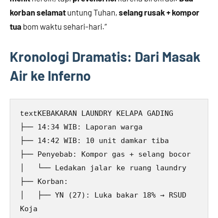
korban selamat
untung Tuhan,
selang rusak + kompor
tua
bom waktu sehari-hari.”
Kronologi Dramatis: Dari Masak
Air ke Inferno
KEBAKARAN LAUNDRY KELAPA GADING

text
├── 14:34 WIB: Laporan warga

├── 14:42 WIB: 10 unit damkar tiba

├── Penyebab: Kompor gas + selang bocor

│   └── Ledakan jalar ke ruang laundry

├── Korban:

│   ├── YN (27): Luka bakar 18% → RSUD 
Koja
