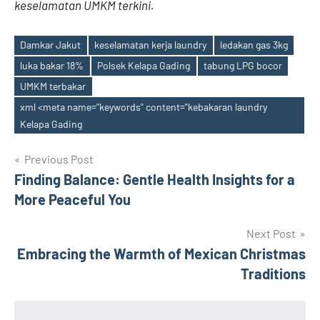
keselamatan UMKM terkini.
Damkar Jakut
keselamatan kerja laundry
ledakan gas 3kg
luka bakar 18%
Polsek Kelapa Gading
tabung LPG bocor
UMKM terbakar
Tags
xml <meta name="keywords" content="kebakaran laundry
Kelapa Gading
Post
Previous Post
Finding Balance: Gentle Health Insights for a
navigation
More Peaceful You
Next Post
Embracing the Warmth of Mexican Christmas
Traditions