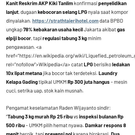
Kanit Reskrim AKP Kiki Tanlim
konfirmasi
penyelidikan
lanjut
, dugaan
kebocoran selang LPG
nyala saat kompor
dinyalakan.
https://strathtaierihotel.com
data BPBD
ungkap
78% kebakaran usaha kecil
Jakarta akibat
gas
elpiji bocor
, tapi
regulasi tabung 3 kg
minim
pengawasan. <a
href=”https://en.wikipedia.org/wiki/Liquefied_petroleum_
rel=”nofollow”>Wikipedia</a> catat
LPG
berisiko
ledakan
10x lipat metana
jika bocor tak terdeteksi.
Laundry
Kelapa Gading
tipikal UMKM
Rp 300 juta hangus
– mesin
cuci, setrika uap, stok kain musnah.
Pengamat keselamatan Raden Wijayanto sindir:
“
Tabung 3 kg murah Rp 25 ribu
vs
inspeksi bulanan Rp
500 ribu
– UMKM pilih hemat nyawa.
Damkar respons 8
menit
heroik, tapi
prevensi nol
karena birokrasi.
Dua