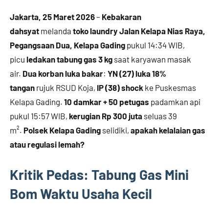
Jakarta, 25 Maret 2026
–
Kebakaran
dahsyat
melanda
toko laundry Jalan Kelapa Nias Raya,
Pegangsaan Dua, Kelapa Gading
pukul 14:34 WIB,
picu
ledakan tabung gas 3 kg
saat karyawan masak
air.
Dua korban luka bakar
:
YN (27) luka 18%
tangan
rujuk RSUD Koja,
IP (38) shock
ke Puskesmas
Kelapa Gading.
10 damkar + 50 petugas
padamkan api
pukul 15:57 WIB,
kerugian Rp 300 juta
seluas 39
m².
Polsek Kelapa Gading
selidiki,
apakah kelalaian gas
atau regulasi lemah?
Kritik Pedas: Tabung Gas Mini
Bom Waktu Usaha Kecil