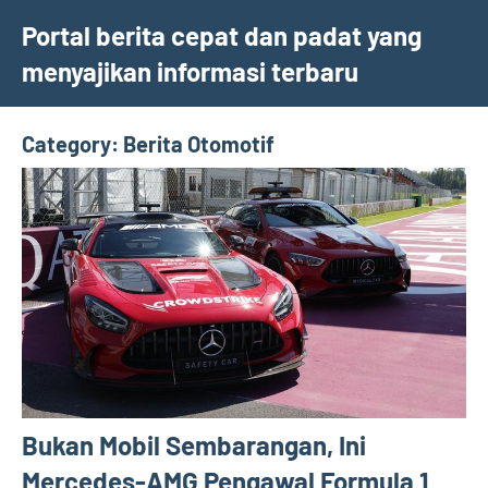
Skip
Portal berita cepat dan padat yang
to
menyajikan informasi terbaru
content
Category:
Berita Otomotif
Bukan Mobil Sembarangan, Ini
Mercedes-AMG Pengawal Formula 1