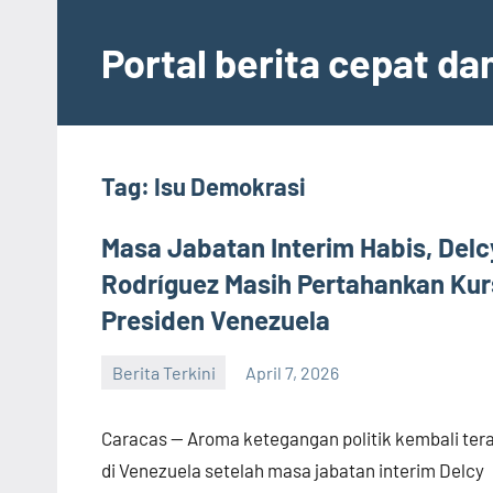
Skip
to
Portal berita cepat d
content
Tag:
Isu Demokrasi
Masa Jabatan Interim Habis, Delc
Rodríguez Masih Pertahankan Kur
Presiden Venezuela
Berita Terkini
April 7, 2026
admin
Caracas — Aroma ketegangan politik kembali ter
di Venezuela setelah masa jabatan interim Delcy