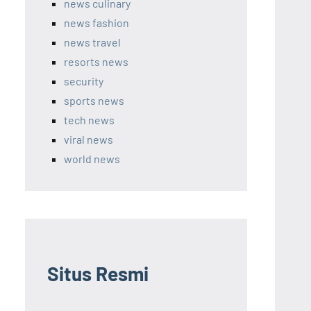
news culinary
news fashion
news travel
resorts news
security
sports news
tech news
viral news
world news
Situs Resmi