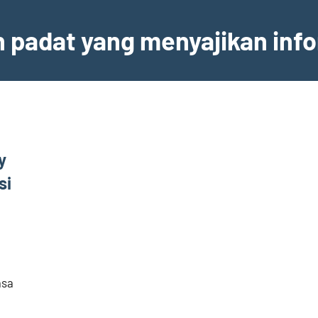
an padat yang menyajikan inf
y
si
asa