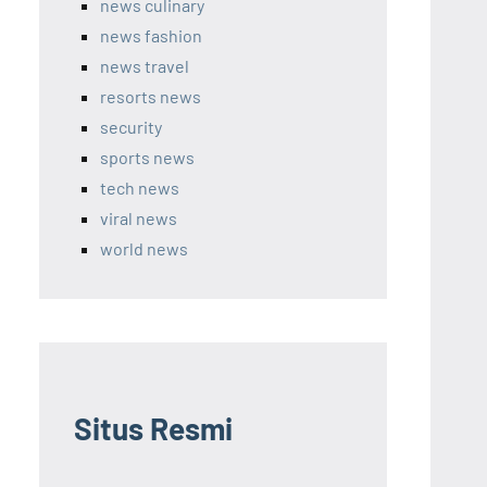
news culinary
news fashion
news travel
resorts news
security
sports news
tech news
viral news
world news
Situs Resmi