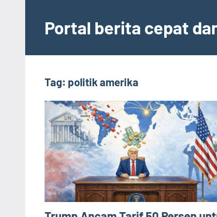
Skip
to
Portal berita cepat d
content
Tag:
politik amerika
Trump Ancam Tarif 50 Persen un