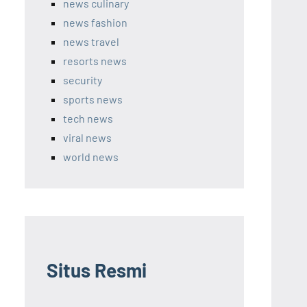
news culinary
news fashion
news travel
resorts news
security
sports news
tech news
viral news
world news
Situs Resmi