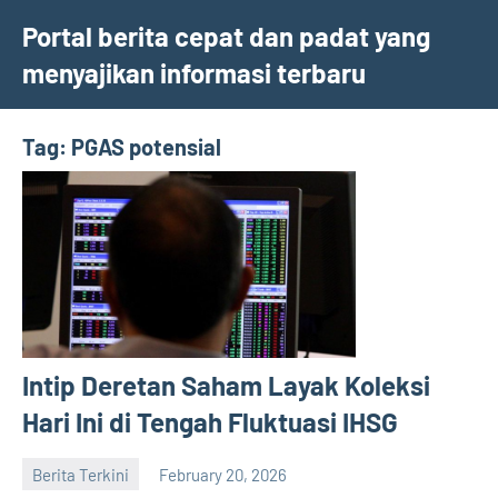
Skip
Portal berita cepat dan padat yang
to
menyajikan informasi terbaru
content
Tag:
PGAS potensial
Intip Deretan Saham Layak Koleksi
Hari Ini di Tengah Fluktuasi IHSG
Berita Terkini
February 20, 2026
admin