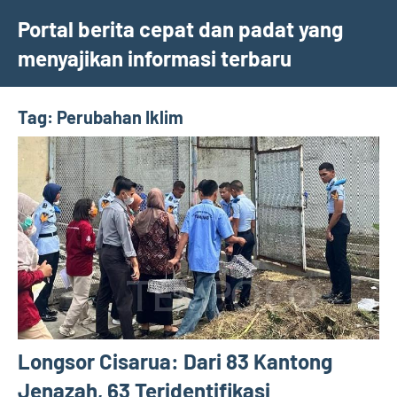
Skip
Portal berita cepat dan padat yang
to
menyajikan informasi terbaru
content
Tag:
Perubahan Iklim
Longsor Cisarua: Dari 83 Kantong
Jenazah, 63 Teridentifikasi