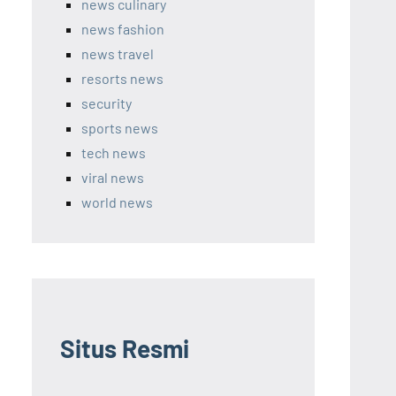
news culinary
news fashion
news travel
resorts news
security
sports news
tech news
viral news
world news
Situs Resmi