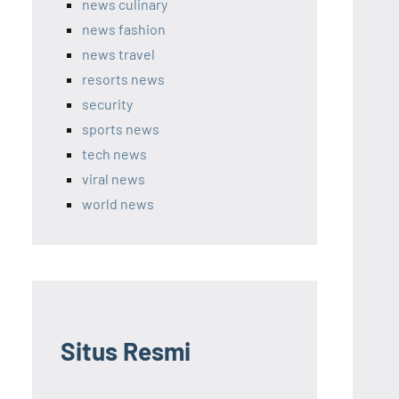
news culinary
news fashion
news travel
resorts news
security
sports news
tech news
viral news
world news
Situs Resmi