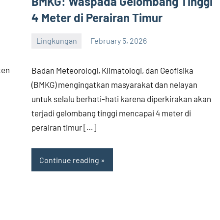
BMKG: Waspada Gelombang Tinggi
4 Meter di Perairan Timur
Lingkungan
February 5, 2026
admin
ten
Badan Meteorologi, Klimatologi, dan Geofisika
(BMKG) mengingatkan masyarakat dan nelayan
untuk selalu berhati-hati karena diperkirakan akan
terjadi gelombang tinggi mencapai 4 meter di
perairan timur […]
Continue reading