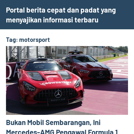
Skip
Portal berita cepat dan padat yang
to
menyajikan informasi terbaru
content
Tag:
motorsport
Bukan Mobil Sembarangan, Ini
Mercedes-AMG Pengawal Formula 1