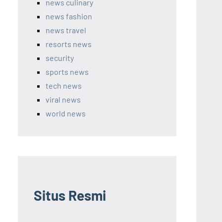
news culinary
news fashion
news travel
resorts news
security
sports news
tech news
viral news
world news
Situs Resmi