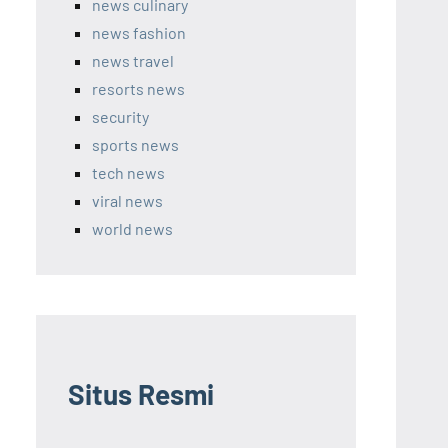
news culinary
news fashion
news travel
resorts news
security
sports news
tech news
viral news
world news
Situs Resmi