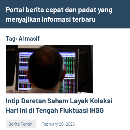
Skip
Portal berita cepat dan padat yang
to
menyajikan informasi terbaru
content
Tag:
AI masif
Intip Deretan Saham Layak Koleksi
Hari Ini di Tengah Fluktuasi IHSG
Berita Terkini
February 20, 2026
admin