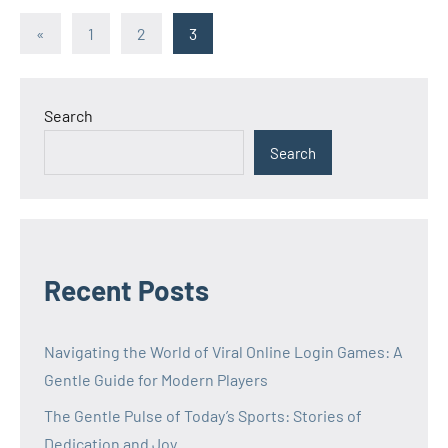
Posts
Previous
«
1
2
3
Posts
pagination
Search
Search
Recent Posts
Navigating the World of Viral Online Login Games: A
Gentle Guide for Modern Players
The Gentle Pulse of Today’s Sports: Stories of
Dedication and Joy